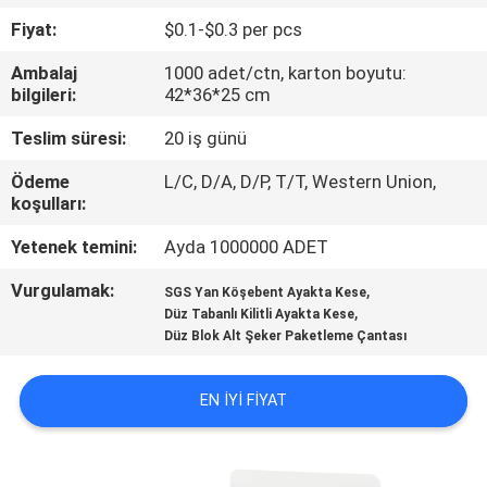
KONTROL
Fiyat:
$0.1-$0.3 per pcs
Ambalaj
1000 adet/ctn, karton boyutu:
BIZIMLE
bilgileri:
42*36*25 cm
ILETIŞIME
Teslim süresi:
20 iş günü
GEÇIN
Ödeme
L/C, D/A, D/P, T/T, Western Union,
koşulları:
BIR
Yetenek temini:
Ayda 1000000 ADET
TEKLIF
Vurgulamak:
,
SGS Yan Köşebent Ayakta Kese
ISTEĞI
,
Düz Tabanlı Kilitli Ayakta Kese
Düz Blok Alt Şeker Paketleme Çantası
SITE
EN IYI FIYAT
HARITASI
PRIVACY