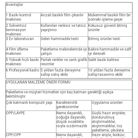
Avantajlar
1 Baskı kontrol
Arızalı baskılı film çıkarılır
Mükemmel baskılı film bir
makinesi
sonraki işleme geçer
2 Solventsiz
Kullanılan renksiz ve tatsız
Kokusuz güvenli bitmiş
laminasyon
yapıştırıcı
ürünler
makinesi
3 Ev laboratuvarı
Gelen hammadde testi
Bitmiş ürünler testi
4 Film üfleme
Paketleme makinelerinde iyi
Bakire hammadde ve saft
makinesi
çalışın
iyi dereceli
5 Yüksek hızlı baskı
Parlak renkler ve canlı grafik
Sabit baskı kalitesi
makinesi
resimler
6 Profesyonel kadro
5 yıldan fazla deneyime
10 yıldan fazla deneyime
sahip satış ekibi
sahip tasarımcı ekibi
UYGULANAN MALZEME ÖNERİ FORMU
Paketleme ve müşteri hizmetleri için kaç katman gerektiği açıkça
belirtilmiştir
Çok katmanlı kompozit yapı
Karakteristik
Uygulama ürünleri
gereksinimler
OPP/LAYPE
Neme dayanıklı,
Güçlü hazır erişteler,
soğuğa dayanıklı,
dondurulmuş
düşük sıcaklıkta
atıştırmalıklar,
ısıyla sızdırmazlık
atıştırmalıklar, toz
paketleme, çikolata
CPP/CPP
Neme dayanıklı,
Hazır erişte, bisküvi,