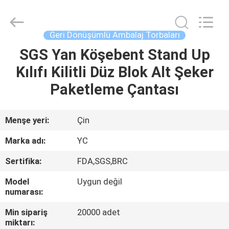
Yucai
Color
Printing
Co.,
Ltd..
Geri Dönüşümlü Ambalaj Torbaları
All
Rights
SGS Yan Köşebent Stand Up
EV
Reserved.
Kılıfı Kilitli Düz Blok Alt Şeker
ÜRÜN:%
Paketleme Çantası
S
Menşe yeri:
Çin
HAKKIMIZDA
Marka adı:
YC
Sertifika:
FDA,SGS,BRC
FABRIKA
Model
Uygun değil
TURU
numarası:
Min sipariş
20000 adet
KALITE
miktarı: