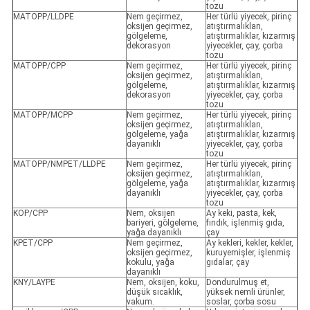
tozu
MATOPP/LLDPE
Nem geçirmez,
Her türlü yiyecek, pirinç
oksijen geçirmez,
atıştırmalıkları,
gölgeleme,
atıştırmalıklar, kızarmış
dekorasyon
yiyecekler, çay, çorba
tozu
MATOPP/CPP
Nem geçirmez,
Her türlü yiyecek, pirinç
oksijen geçirmez,
atıştırmalıkları,
gölgeleme,
atıştırmalıklar, kızarmış
dekorasyon
yiyecekler, çay, çorba
tozu
MATOPP/MCPP
Nem geçirmez,
Her türlü yiyecek, pirinç
oksijen geçirmez,
atıştırmalıkları,
gölgeleme, yağa
atıştırmalıklar, kızarmış
dayanıklı
yiyecekler, çay, çorba
tozu
MATOPP/NMPET/LLDPE
Nem geçirmez,
Her türlü yiyecek, pirinç
oksijen geçirmez,
atıştırmalıkları,
gölgeleme, yağa
atıştırmalıklar, kızarmış
dayanıklı
yiyecekler, çay, çorba
tozu
KOP/CPP
Nem, oksijen
Ay keki, pasta, kek,
bariyeri, gölgeleme,
fındık, işlenmiş gıda,
yağa dayanıklı
çay
KPET/CPP
Nem geçirmez,
Ay kekleri, kekler, kekler,
oksijen geçirmez,
kuruyemişler, işlenmiş
kokulu, yağa
gıdalar, çay
dayanıklı
KNY/LAYPE
Nem, oksijen, koku,
Dondurulmuş et,
düşük sıcaklık,
yüksek nemli ürünler,
vakum.
soslar, çorba sosu