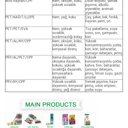
evcil hayvan/CPP
Nem, oksijen, koku,
Udon eriştesi, yemek
yüksek sıcaklık
pişirme, alkollü
yiyecekler, aromalı
yiyecekler
PET/KAĞIT/LLDPE
Nem, yağ, koku
Çay, şeker, kek, fındık,
hayvan yemi, un
PET/PET/EVA
Nem, yüksek
Toz paketleme, soya
sıcaklık,
sosu, sıvı, şampuan,
sızdırmazlığı kolay
köri
PET/AL/NY/CPP
Nem, oksijen, koku,
Yüksek
yüksek sıcaklık,
konsantrasyonlu çorba,
kimyasal direnç
köri, köri, baharatlar,
çamaşır deterjanı, pirinç
PRY/AL/PET/CPP
Neme dayanıklı,
Yüksek
oksijene dayanıklı,
konsantrasyonlu çorba,
kokulu, yüksek
kahve, fırın, baharatlar,
sıcaklığa dayanıklı,
çamaşır deterjanı,
kimyasallara
pirinç, limon suyu, gazlı
dayanıklı
ürünler
PRY/NY/CPP
Yüksek sıcaklık
Yemek pişirme, hazır
dayanımı, kimyasal
pirinç, udon eriştesi,
direnç, yağ direnci
çorba suyu