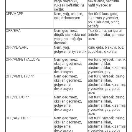
yağa dayanıklı,
şekerleme, her türlü
yüksek şeffaflık, iyi
hafif yiyecekler
sertlik
CPP/MCPP
Nem, yağ, oksijen,
Her türlü kuru gıda,
ışık, dekorasyon
kızarmış yiyecekler,
polis karidesi, pirinç
patlağı
OPP/EVA
Nem geçirmez,
Toz ürünler, su içeren
düşük sıcaklıkta ısıl
ürünler, sıvılar, çamaşır
yapışma, soğuğa
tozu
dayanıklı
OPP/PLPEARL
Nem, yağ,
Kuru gıda, bisküvi, buz
gölgeleme, iyi sertlik
çubukları, çikolata
OPP/VMPET/ALLDPE
Nem geçirmez,
Her türlü yiyecek, metrik
oksijen geçirmez,
atıştırmalıklar,
gölgeleme,
atıştırmalıklar, kızarmış
dekorasyon
yiyecekler, çay
OPP/VMPET/CPP
Nem geçirmez,
Her türlü yiyecek, pirinç
oksijen geçirmez,
atıştırmalıkları,
gölgeleme,
atıştırmalıklar, kızarmış
dekorasyon
yiyecekler, çay, çorba
tozu
OPP/PET/CPP
Nem geçirmez,
Her türlü yiyecek, pirinç
oksijen geçirmez,
atıştırmalıkları,
gölgeleme,
atıştırmalıklar, kızarmış
dekorasyon
yiyecekler, çay, çorba
tozu
OPP/AL/LLDPE
Nem geçirmez,
Her türlü yiyecek, pirinç
oksijen geçirmez,
atıştırmalıkları,
gölgeleme,
atıştırmalıklar, kızarmış
dekorasyon
yiyecekler, çay, çorba