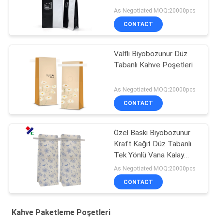
As Negotiated MOQ:20000pcs
CONTACT
Valfli Biyobozunur Düz
Tabanlı Kahve Poşetleri
As Negotiated MOQ:20000pcs
CONTACT
Özel Baskı Biyobozunur
Kraft Kağıt Düz Tabanlı
Tek Yönlü Vana Kalay
Kravatlı Kahve
As Negotiated MOQ:20000pcs
Paketleme Torbaları
CONTACT
Kahve Paketleme Poşetleri