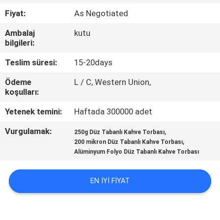
KONTROL
Fiyat:
As Negotiated
Ambalaj
kutu
BIZIMLE
bilgileri:
ILETIŞIME
Teslim süresi:
15-20days
GEÇIN
Ödeme
L / C, Western Union,
koşulları:
BIR
Yetenek temini:
Haftada 300000 adet
TEKLIF
Vurgulamak:
,
250g Düz Tabanlı Kahve Torbası
ISTEĞI
,
200 mikron Düz Tabanlı Kahve Torbası
Alüminyum Folyo Düz Tabanlı Kahve Torbası
SITE
EN IYI FIYAT
HARITASI
PRIVACY