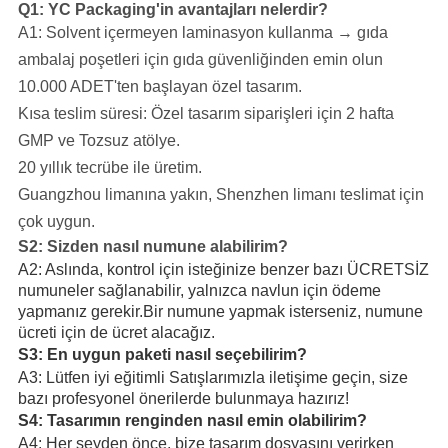
Q1: YC Packaging'in avantajları nelerdir?
A1: Solvent içermeyen laminasyon kullanma → gıda
ambalaj poşetleri için gıda güvenliğinden emin olun
10.000 ADET'ten başlayan özel tasarım.
Kısa teslim süresi: Özel tasarım siparişleri için 2 hafta
GMP ve Tozsuz atölye.
20 yıllık tecrübe ile üretim.
Guangzhou limanına yakın, Shenzhen limanı teslimat için
çok uygun.
S2: Sizden nasıl numune alabilirim?
A2: Aslında, kontrol için isteğinize benzer bazı ÜCRETSİZ
numuneler sağlanabilir, yalnızca navlun için ödeme
yapmanız gerekir.Bir numune yapmak isterseniz, numune
ücreti için de ücret alacağız.
S3: En uygun paketi nasıl seçebilirim?
A3: Lütfen iyi eğitimli Satışlarımızla iletişime geçin, size
bazı profesyonel önerilerde bulunmaya hazırız!
S4: Tasarımın renginden nasıl emin olabilirim?
A4: Her şeyden önce, bize tasarım dosyasını verirken