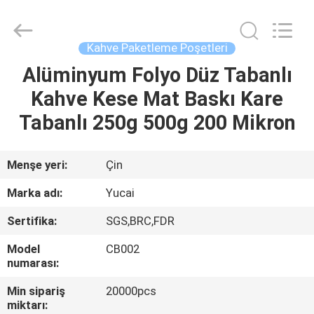
Yucai
Color
Printing
Co.,
Ltd..
Kahve Paketleme Poşetleri
All
Rights
Alüminyum Folyo Düz Tabanlı
EV
Reserved.
Kahve Kese Mat Baskı Kare
ÜRÜN:%
Tabanlı 250g 500g 200 Mikron
S
Menşe yeri:
Çin
HAKKIMIZDA
Marka adı:
Yucai
Sertifika:
SGS,BRC,FDR
FABRIKA
Model
CB002
TURU
numarası:
Min sipariş
20000pcs
KALITE
miktarı: