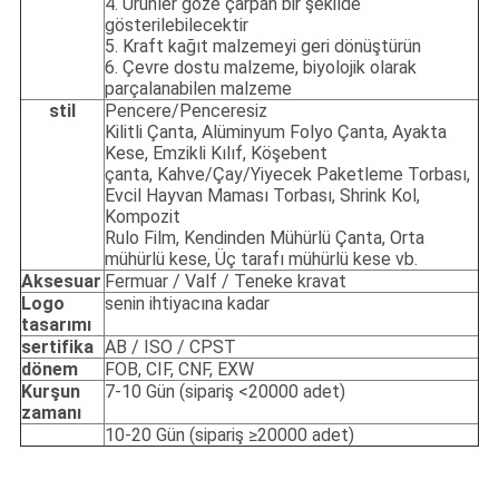
4. Ürünler göze çarpan bir şekilde
gösterilebilecektir
5. Kraft kağıt malzemeyi geri dönüştürün
6. Çevre dostu malzeme, biyolojik olarak
parçalanabilen malzeme
stil
Pencere/Penceresiz
Kilitli Çanta, Alüminyum Folyo Çanta, Ayakta
Kese, Emzikli Kılıf, Köşebent
çanta, Kahve/Çay/Yiyecek Paketleme Torbası,
Evcil Hayvan Maması Torbası, Shrink Kol,
Kompozit
Rulo Film, Kendinden Mühürlü Çanta, Orta
mühürlü kese, Üç tarafı mühürlü kese vb.
Aksesuar
Fermuar / Valf / Teneke kravat
Logo
senin ihtiyacına kadar
tasarımı
sertifika
AB / ISO / CPST
dönem
FOB, CIF, CNF, EXW
Kurşun
7-10 Gün (sipariş <20000 adet)
zamanı
10-20 Gün (sipariş ≥20000 adet)