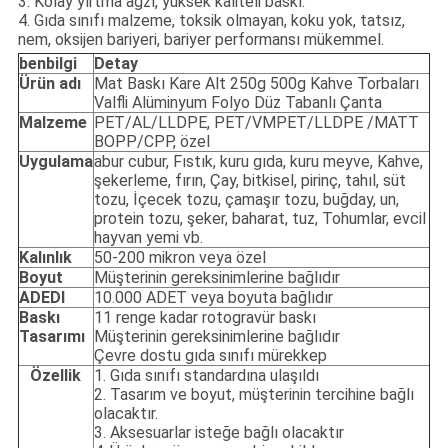
3. Kolay yırtma ağzı, yüksek kaliteli baskı.
4. Gıda sınıfı malzeme, toksik olmayan, koku yok, tatsız,
nem, oksijen bariyeri, bariyer performansı mükemmel.
ben
bilgi
Detay
Ürün adı
Mat Baskı Kare Alt 250g 500g Kahve Torbaları
Valfli Alüminyum Folyo Düz Tabanlı Çanta
Malzeme
PET/AL/LLDPE, PET/VMPET/LLDPE /MATT
BOPP/CPP, özel
Uygulama
abur cubur, Fıstık, kuru gıda, kuru meyve, Kahve,
şekerleme, fırın, Çay, bitkisel, pirinç, tahıl, süt
tozu, İçecek tozu, çamaşır tozu, buğday, un,
protein tozu, şeker, baharat, tuz, Tohumlar, evcil
hayvan yemi vb.
Kalınlık
50-200 mikron veya özel
Boyut
Müşterinin gereksinimlerine bağlıdır
ADEDI
10.000 ADET veya boyuta bağlıdır
Baskı
11 renge kadar rotogravür baskı
Tasarımı
Müşterinin gereksinimlerine bağlıdır
Çevre dostu gıda sınıfı mürekkep
Özellik
1. Gıda sınıfı standardına ulaşıldı
2. Tasarım ve boyut, müşterinin tercihine bağlı
olacaktır.
3. Aksesuarlar isteğe bağlı olacaktır