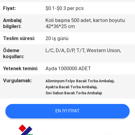
KONTROL
Fiyat:
$0.1-$0.3 per pcs
Ambalaj
Koli başına 500 adet, karton boyutu:
BIZIMLE
bilgileri:
42*36*25 cm
ILETIŞIME
Teslim süresi:
20 iş günü
GEÇIN
Ödeme
L/C, D/A, D/P, T/T, Western Union,
koşulları:
BIR
Yetenek temini:
Ayda 1000000 ADET
TEKLIF
Vurgulamak:
,
Alüminyum Folyo Bacalı Torba Ambalajı
ISTEĞI
,
Ayakta Bacalı Torba Ambalajı
Sıvı Sabun Bacalı Torba Ambalajı
SITE
EN IYI FIYAT
HARITASI
PRIVACY