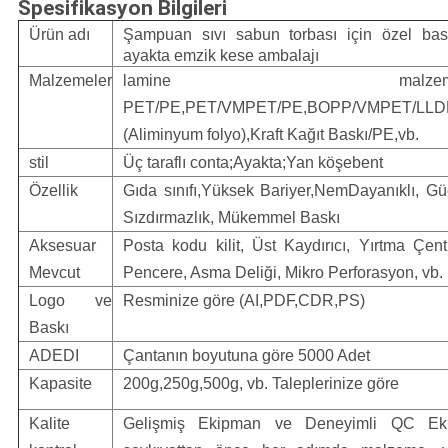
Spesifikasyon Bilgileri
Ürün adı
Şampuan sıvı sabun torbası için özel bask
ayakta emzik kese ambalajı
Malzemeler
lamine
malze
PET/PE
,
PET/VMPET/PE
,
BOPP/VMPET/LLD
(Aliminyum folyo)
,Kraft Kağıt Baskı/PE,
vb.
stil
Üç taraflı conta;Ayakta;Yan köşebent
Özellik
Gıda sınıfı
,
Yüksek Bariyer
,
Nem
Dayanıklı, Gü
Sızdırmazlık, Mükemmel Baskı
Aksesuar
Posta kodu
kilit, Üst Kaydırıcı, Yırtma Çenti
Mevcut
Pencere, Asma Deliği, Mikro Perforasyon, vb.
Logo ve
Resminize göre (AI,PDF,CDR,PS)
Baskı
ADEDI
Çantanın boyutuna göre 5000 Adet
Kapasite
200g,250g,500g, vb. Taleplerinize göre
Kalite
Gelişmiş Ekipman ve Deneyimli QC Eki