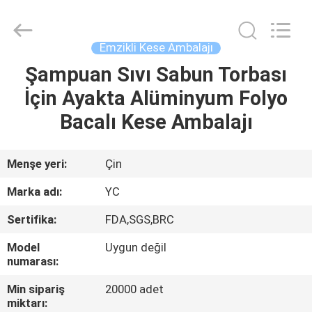
Yucai
Color
Printing
Co.,
Ltd..
Emzikli Kese Ambalajı
All
Rights
Şampuan Sıvı Sabun Torbası
EV
Reserved.
İçin Ayakta Alüminyum Folyo
ÜRÜN:%
Bacalı Kese Ambalajı
S
Menşe yeri:
Çin
HAKKIMIZDA
Marka adı:
YC
Sertifika:
FDA,SGS,BRC
FABRIKA
Model
Uygun değil
TURU
numarası:
Min sipariş
20000 adet
KALITE
miktarı: