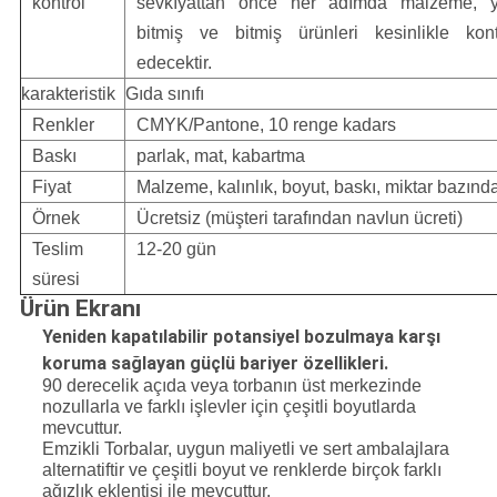
kontrol
sevkıyattan önce her adımda malzeme, y
bitmiş ve bitmiş ürünleri kesinlikle kont
edecektir.
karakteristik
Gıda sınıfı
Renkler
CMYK/Pantone, 10 renge kadar
s
Baskı
parlak, mat, kabartma
Fiyat
Malzeme, kalınlık, boyut, baskı, miktar bazınd
Örnek
Ücretsiz (müşteri tarafından navlun ücreti)
Teslim
12-20 gün
süresi
Ürün Ekranı
Yeniden kapatılabilir potansiyel bozulmaya karşı
koruma sağlayan güçlü bariyer özellikleri.
90 derecelik açıda veya torbanın üst merkezinde
nozullarla ve farklı işlevler için çeşitli boyutlarda
mevcuttur.
Emzikli Torbalar, uygun maliyetli ve sert ambalajlara
alternatiftir ve çeşitli boyut ve renklerde birçok farklı
ağızlık eklentisi ile mevcuttur.