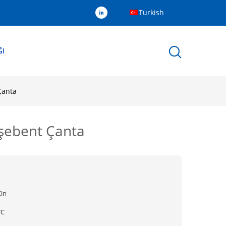
Turkish
ĞI
Çanta
öşebent Çanta
Çin
YC