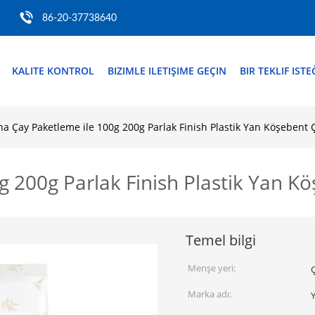
86-20-37738640
KALITE KONTROL
BIZIMLE ILETIŞIME GEÇIN
BIR TEKLIF ISTE
na Çay Paketleme ile 100g 200g Parlak Finish Plastik Yan Köşebent 
g 200g Parlak Finish Plastik Yan K
Temel bilgi
Menşe yeri:
Marka adı: