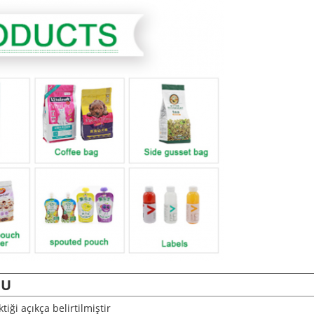
MU
iği açıkça belirtilmiştir