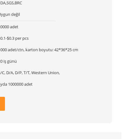
FDA,SGS,BRC
Uygun değil
20000 adet
0.1-$0.3 per pcs
1000 adet/ctn, karton boyutu: 42*36*25 cm
0 iş günü
/C, D/A, D/P, T/T, Western Union,
ayda 1000000 adet