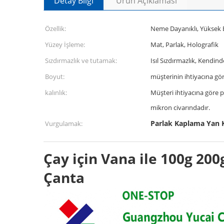
Detay Bilgi
Ürün Açıklaması
Özellik:
Neme Dayanıklı, Yüksek 
Yüzey İşleme:
Mat, Parlak, Holografik
Sızdırmazlık ve tutamak:
Isıl Sızdırmazlık, Kendin
Boyut:
müşterinin ihtiyacına gö
kalınlık:
Müşteri ihtiyacına göre 
mikron civarındadır.
Parlak Kaplama Yan 
Vurgulamak:
Çay için Vana ile 100g 20
Çanta