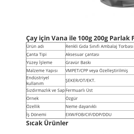
Çay için Vana ile 100g 200g Parlak
Ürün adı
Renkli Gıda Sınıfı Ambalaj Torbası
Çanta Tipi
Aksesuar çantası
Yüzey İşleme
Gravür Baskı
Malzeme Yapısı
VMPET/CPP veya Özelleştirilmiş
Endüstriyel
ŞEKER/OT/EKT.
kullanım
Sızdırmazlık ve Sap
Fermuarlı Üst
Örnek
Özgür
Özellik
Neme dayanıklı
İş Dönemi
EXW/FOB/CIF/DDP/DDU
Sıcak Ürünler