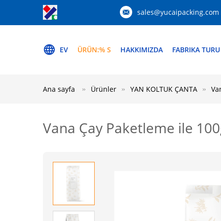
sales@yucaipacking.com
EV
ÜRÜN:% S
HAKKIMIZDA
FABRIKA TURU
Ana sayfa
Ürünler
YAN KOLTUK ÇANTA
Va
Vana Çay Paketleme ile 100