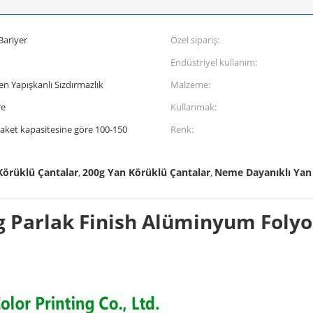
Bariyer
Özel sipariş:
Endüstriyel kullanım:
den Yapışkanlı Sızdırmazlık
Malzeme:
re
Kullanmak:
paket kapasitesine göre 100-150
Renk:
Körüklü Çantalar
200g Yan Körüklü Çantalar
Neme Dayanıklı Yan
,
,
0g Parlak Finish Alüminyum Foly